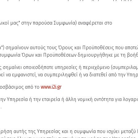
ή "Δικοί μας" στην παρούσα Συμφωνία) αναφέρεται στο
") σημαίνουν αυτούς τους Όρους και Προϋποθέσεις που αποτελ
 η συμφωνία Όρων και Προϋποθέσεων δημιουργήθηκε με τη βοή
ς σημαίνει οποιεσδήποτε υπηρεσίες ή περιεχόμενο (συμπεριλ
ί να εμφανιστεί, να συμπεριληφθεί ή να διατεθεί από την Υπηρ
ροσβάσιμος από το
www.i2i.gr
την Υπηρεσία ή την εταιρεία ή άλλη νομική οντότητα για λογα
.
χρήση αυτής της Υπηρεσίας και η συμφωνία που ισχύει μεταξύ Ε