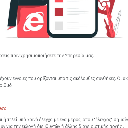
σεις πριν χρησιμοποιήσετε την Υπηρεσία μας.
 έχουν έννοιες που ορίζονται υπό τις ακόλουθες συνθήκες. Οι 
ριθμό.
ων:
ι ή τελεί υπό κοινό έλεγχο με ένα μέρος, όπου "έλεγχος" σημαί
υν για την εκλογή διευθυντών ή άλλης διαχειριστικής αρχής .