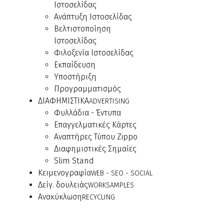
Ιστοσελίδας
Ανάπτυξη Ιστοσελίδας
Βελτιστοποίηση
Ιστοσελίδας
Φιλοξενία Ιστοσελίδας
Εκπαίδευση
Υποστήριξη
Προγραμματισμός
ΔΙΑΦΗΜΙΣΤΙΚΑ
ADVERTISING
Φυλλάδια - Έντυπα
Επαγγελματικές Κάρτες
Αναπτήρες Τύπου Zippo
Διαφημιστικές Σημαίες
Slim Stand
Κειμενογραφία
WEB - SEO - SOCIAL
Δείγ. δουλειάς
WORKSAMPLES
Ανακύκλωση
RECYCLING