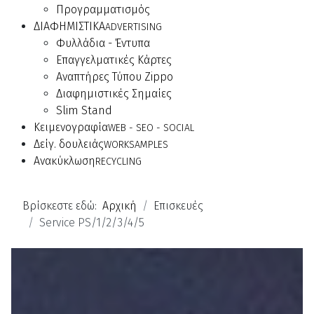
Προγραμματισμός
ΔΙΑΦΗΜΙΣΤΙΚΑ
ADVERTISING
Φυλλάδια - Έντυπα
Επαγγελματικές Κάρτες
Αναπτήρες Τύπου Zippo
Διαφημιστικές Σημαίες
Slim Stand
Κειμενογραφία
WEB - SEO - SOCIAL
Δείγ. δουλειάς
WORKSAMPLES
Ανακύκλωση
RECYCLING
Βρίσκεστε εδώ:
Αρχική
Επισκευές
Service PS/1/2/3/4/5