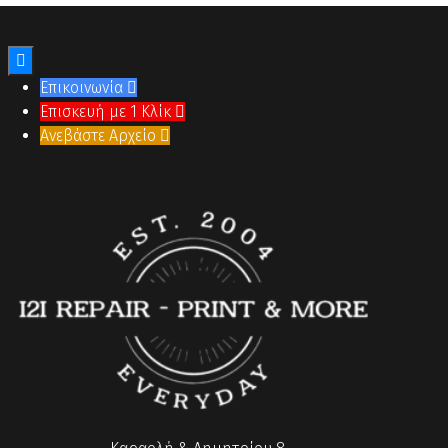

Επικοινωνία

Επισκευή με 1 Κλίκ

Ανεβάστε Αρχείο
