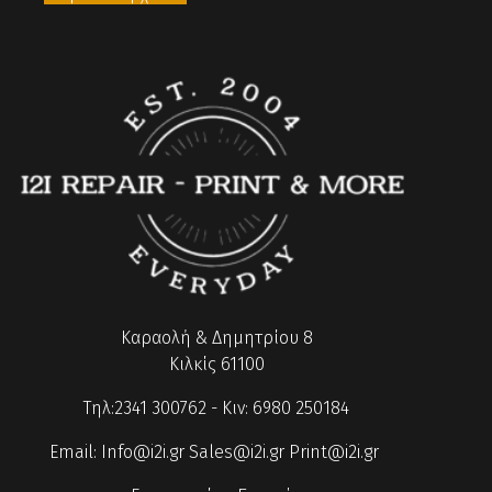
Καραολή & Δημητρίου 8
Κιλκίς 61100
Τηλ:2341 300762 - Κιν: 6980 250184
Email:
Info@i2i.gr
Sales@i2i.gr
Print@i2i.gr