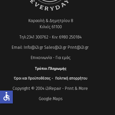
Καραολή & Δημητρίου 8
Κιλκίς 61100
Τηλ:2341 300762 - Κιν: 6980 250184
Email:
Info@i2i.gr
Sales@i2i.gr
Print@i2i.gr
Επικοινωνία
-
Για εμάς
Τρόποι Πληρωμής
Όροι και Προϋποθέσεις
-
Πολιτική απορρήτου
Copyright © 2004 i2iRepair - Print & More
accessible
Google Maps