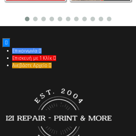

Επικοινωνία

Επισκευή με 1 Κλίκ

Ανεβάστε Αρχείο
