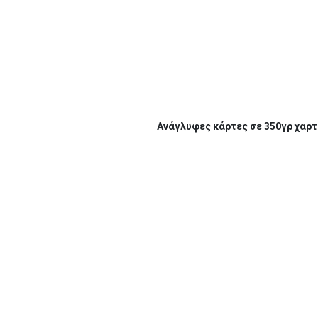
Ανάγλυφες κάρτες σε 350γρ χαρτί