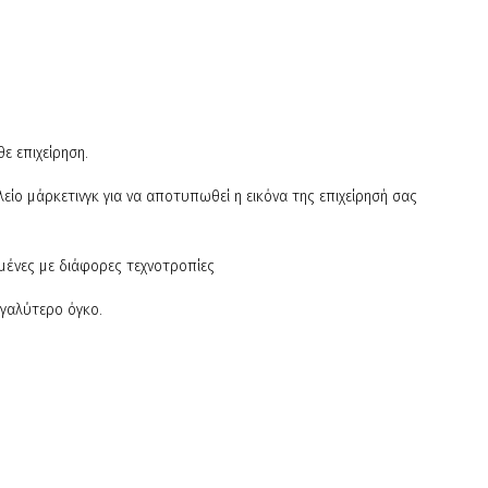
ε επιχείρηση.
είο μάρκετινγκ για να αποτυπωθεί η εικόνα της επιχείρησή σας
μένες με διάφορες τεχνοτροπίες
γαλύτερο όγκο.