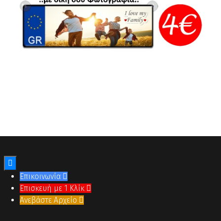

Επικοινωνία

Επισκευή με 1 Κλίκ

Ανεβάστε Αρχείο
