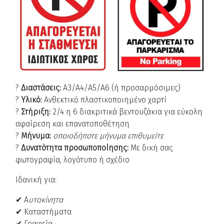
?
Διαστάσεις:
Α3/Α4/Α5/Α6 (ή προσαρμόσιμες)
?
Υλικό:
Ανθεκτικό πλαστικοποιημένο χαρτί
?
Στήριξη:
2/4 η 6 διακριτικά βεντουζάκια για εύκολη
αφαίρεση και επανατοποθέτηση
?
Μήνυμα:
οποιοδήποτε μήνυμα επιθυμείτε
?
Δυνατότητα προσωποποίησης:
Με δική σας
φωτογραφία, λογότυπο ή σχέδιο
Ιδανική για:
✔ Α
υτοκίνητα
✔ Καταστήματα
✔ Γραφεία