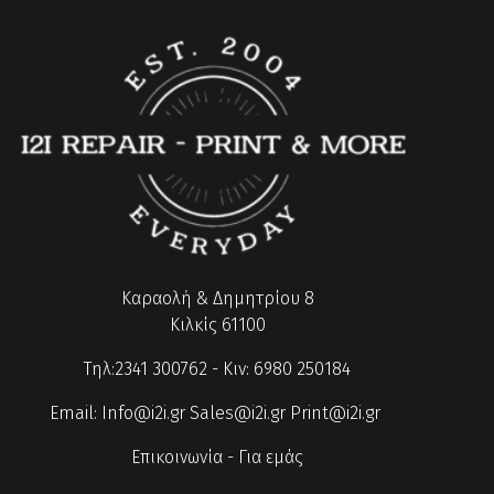
Καραολή & Δημητρίου 8
Κιλκίς 61100
Τηλ:2341 300762 - Κιν: 6980 250184
Email:
Info@i2i.gr
Sales@i2i.gr
Print@i2i.gr
Επικοινωνία
-
Για εμάς