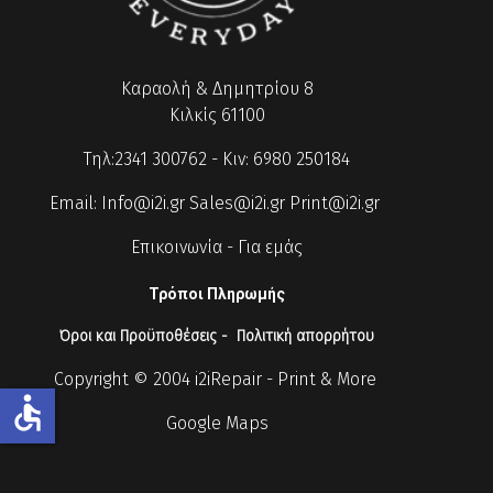
Καραολή & Δημητρίου 8
Κιλκίς 61100
Τηλ:2341 300762 - Κιν: 6980 250184
Email:
Info@i2i.gr
Sales@i2i.gr
Print@i2i.gr
Επικοινωνία
-
Για εμάς
Τρόποι Πληρωμής
Όροι και Προϋποθέσεις
-
Πολιτική απορρήτου
Copyright © 2004 i2iRepair - Print & More
accessible
Google Maps