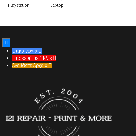
Playstation
Laptop

Επικοινωνία

Επισκευή με 1 Κλίκ

Ανεβάστε Αρχείο
