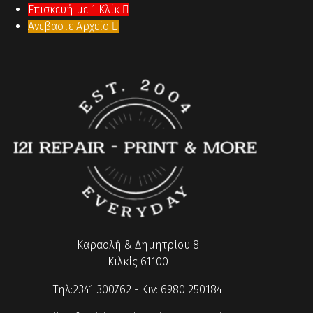
Επισκευή με 1 Κλίκ

Ανεβάστε Αρχείο

Καραολή & Δημητρίου 8
Κιλκίς 61100
Τηλ:2341 300762 - Κιν: 6980 250184