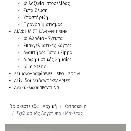
Φιλοξενία Ιστοσελίδας
Εκπαίδευση
Υποστήριξη
Προγραμματισμός
ΔΙΑΦΗΜΙΣΤΙΚΑ
ADVERTISING
Φυλλάδια - Έντυπα
Επαγγελματικές Κάρτες
Αναπτήρες Τύπου Zippo
Διαφημιστικές Σημαίες
Slim Stand
Κειμενογραφία
WEB - SEO - SOCIAL
Δείγ. δουλειάς
WORKSAMPLES
Ανακύκλωση
RECYCLING
Βρίσκεστε εδώ:
Αρχική
Κατασκευή
Σχεδιασμός Λογότυπου Μακέτας